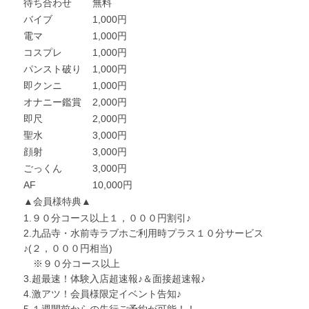
待ち合わせ
無料
バイブ
1,000円
電マ
1,000円
コスプレ
1,000円
パンスト破り
1,000円
即クンニ
1,000円
オナニー鑑賞
2,000円
即尺
2,000円
聖水
3,000円
顔射
3,000円
ごっくん
3,000円
AF
10,000円
▲会員様特典▲
1.９０分コース以上１，０００円割引♪
2.九品寺・水前寺ラブホご利用時プラス１０分サービス
♪(２，０００円相当)
※９０分コース以上
3.超最速！体験入店超速報♪＆面接超速報♪
4.激アツ！会員様限定イベント告知♪
5.１週間前からの先行ご予約が可能！！