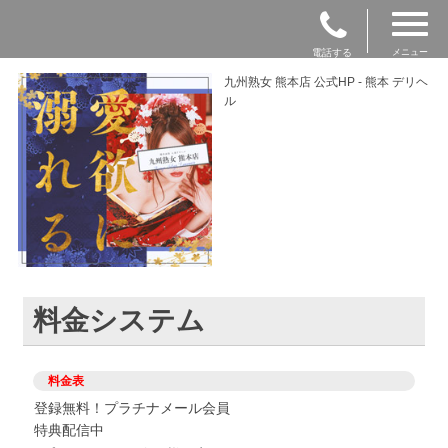
電話する
メニュー
九州熟女 熊本店 公式HP - 熊本 デリヘ
ル
料金システム
料金表
登録無料！プラチナメール会員
特典配信中